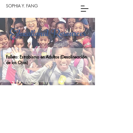
SOPHIA Y. FANG
Educational Resources
Folleto:
Estrabismo en Adultos (Desalineación
de los Ojos)